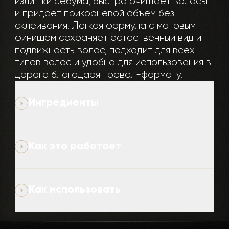
излишки себума, быстро очищает волосы
и придает прикорневой объем без
склеивания. Легкая формула с матовым
финишем сохраняет естественный вид и
подвижность волос, подходит для всех
типов волос и удобна для использования в
дороге благодаря тревел-формату.
Ингредиенты
Как это работает
Как использовать