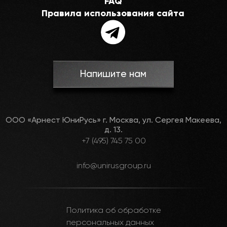
FAQ
Правила использования сайта
Напишите нам
ООО «Арнест ЮниРусь» г. Москва, ул. Сергея Макеева,
д. 13.
+7 (495) 745 75 00
Здравствуйте! Мы используем cookies — Cookies
info@unirusgroup.ru
информируют нас о страницах сайта, которые
вы посещаете, позволяют измерить
эффективность рекламы и поиска, а также сделать
необходимые выводы о взаимодействии с сайтом
Политика об обработке
в целях улучшения коммуникации и продуктов.
персональных данных
Узнайте больше о политике Cookies